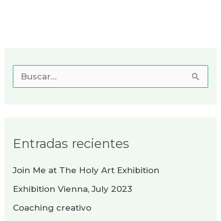
B
u
s
c
Entradas recientes
a
r
Join Me at The Holy Art Exhibition
p
Exhibition Vienna, July 2023
o
Coaching creativo
r