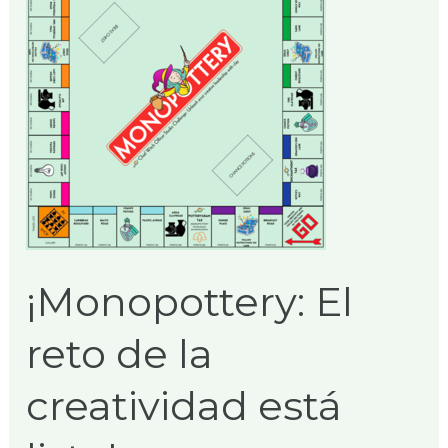
reto
de
la
creatividad
está
listo!
¡Monopottery: El
reto de la
creatividad está