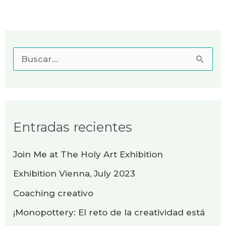
B
u
s
c
Entradas recientes
a
r
Join Me at The Holy Art Exhibition
p
Exhibition Vienna, July 2023
o
Coaching creativo
r
¡Monopottery: El reto de la creatividad está
: