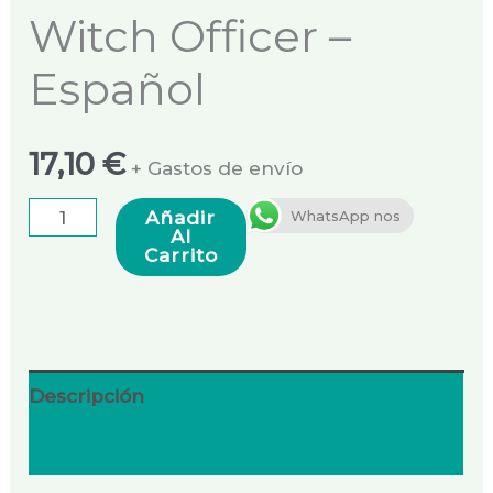
Witch Officer –
Español
17,10
€
+ Gastos de envío
Añadir
WhatsApp nos
Al
Carrito
Descripción
Valoraciones (0)